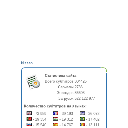
Nissan
Статистика сайта
Всего субтитров:
304426
Сериалы:
2736
Эпизодов:
86603
Загрузок:
522 122 977
Количество субтитров на языках:
- 73 989
- 39 193
- 36 072
- 29 354
- 19 312
- 17 402
- 15 540
- 14 767
- 13 111