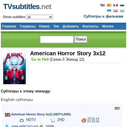
TVsubtitles
.net
Субтитры к фильмам
Show subtitles
Главная
Сериалы
Новое
Топ
Добавить
Контакты
Movies
American Horror Story 3x12
Go to Hell
(Сезон 3 Эпизод 12)
Субтитры к этому эпизоду:
English субтитры
0
/
0
American Horror Story 3x12 (HDTV.2HD)
23.01.14
HDTV
2HD
07:43:16
www.addic7ed.com
5588