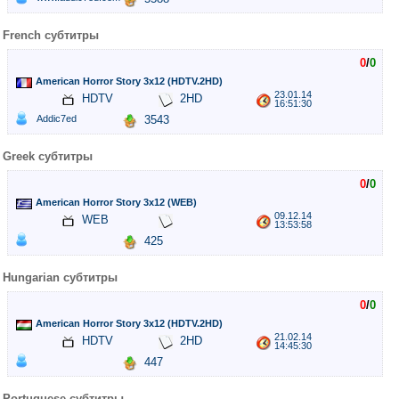
French субтитры
0
/
0
American Horror Story 3x12 (HDTV.2HD)
23.01.14
HDTV
2HD
16:51:30
Addic7ed
3543
Greek субтитры
0
/
0
American Horror Story 3x12 (WEB)
09.12.14
WEB
13:53:58
425
Hungarian субтитры
0
/
0
American Horror Story 3x12 (HDTV.2HD)
21.02.14
HDTV
2HD
14:45:30
447
Portuguese субтитры