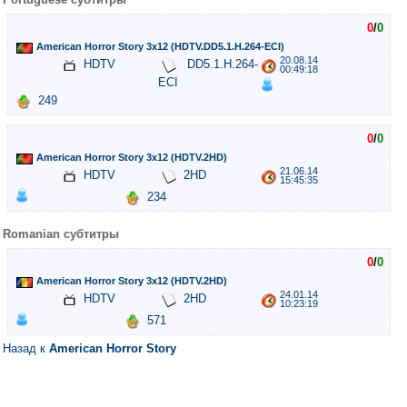
0
/
0
American Horror Story 3x12 (HDTV.DD5.1.H.264-ECI)
20.08.14
HDTV
DD5.1.H.264-
00:49:18
ECI
249
0
/
0
American Horror Story 3x12 (HDTV.2HD)
21.06.14
HDTV
2HD
15:45:35
234
Romanian субтитры
0
/
0
American Horror Story 3x12 (HDTV.2HD)
24.01.14
HDTV
2HD
10:23:19
571
Назад к
American Horror Story