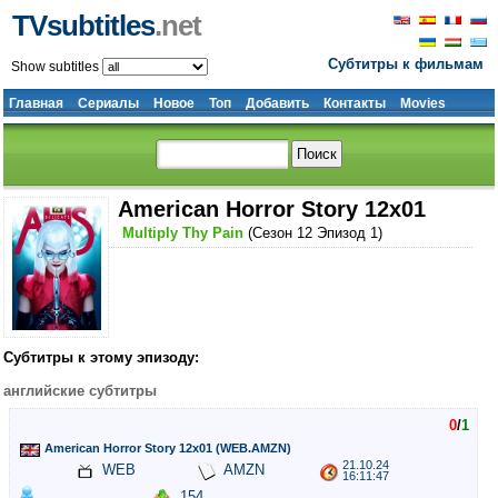
TVsubtitles
.net
Субтитры к фильмам
Show subtitles
Главная
Сериалы
Новое
Топ
Добавить
Контакты
Movies
American Horror Story 12x01
Multiply Thy Pain
(Сезон 12 Эпизод 1)
Субтитры к этому эпизоду:
английские субтитры
0
/
1
American Horror Story 12x01 (WEB.AMZN)
21.10.24
WEB
AMZN
16:11:47
154