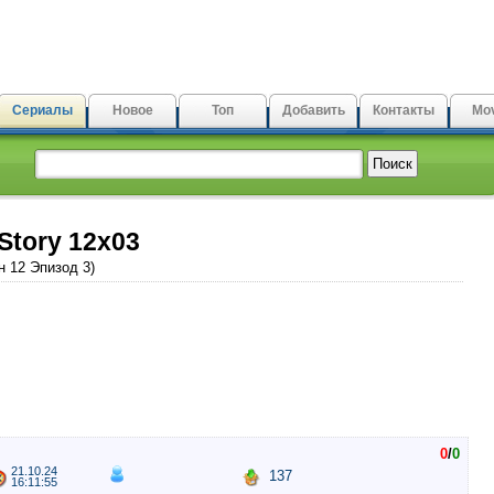
Сериалы
Новое
Топ
Добавить
Контакты
Mov
Story 12x03
н 12 Эпизод 3)
0
/
0
21.10.24
137
16:11:55