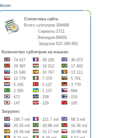
Nissan
Статистика сайта
Всего субтитров:
304488
Сериалы:
2721
Эпизодов:
86655
Загрузок:
522 340 802
Количество субтитров на языках:
- 74 017
- 39 193
- 36 072
- 29 387
- 19 312
- 17 402
- 15 540
- 14 767
- 13 111
- 12 779
- 7 270
- 5 791
- 5 245
- 5 127
- 3 779
- 2 255
- 1 137
- 694
- 672
- 338
- 219
- 147
- 129
- 105
Загрузок:
- 195.7 mil
- 121.7 mil
- 58.3 mil
- 20.25 mil
- 18.86 mil
- 16.36 mil
- 16.34 mil
- 15.17 mil
- 10.08 mil
- 8.74 mil
- 8.49 mil
- 5.57 mil