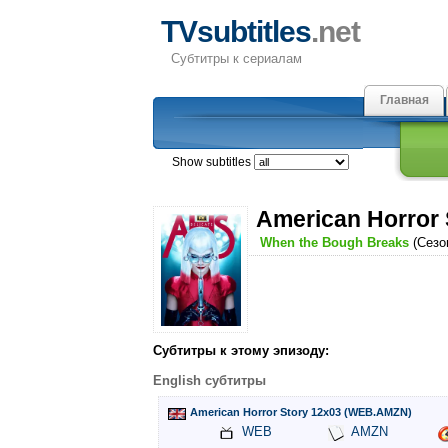
TVsubtitles
.net
Субтитры к сериалам
Главная
Show subtitles
American Horror 
When the Bough Breaks
(Сезо
Субтитры к этому эпизоду:
English субтитры
American Horror Story 12x03 (WEB.AMZN)
WEB
AMZN