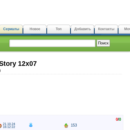
Сериалы
Новое
Топ
Добавить
Контакты
Mov
Story 12x07
)
0
/
0
21.10.24
153
16:12:22