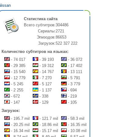
Nissan
Статистика сайта
Всего субтитров:
304486
Сериалы:
2721
Эпизодов:
86653
Загрузок:
522 327 222
Количество субтитров на языках:
- 74 017
- 39 193
- 36 072
- 29 385
- 19 312
- 17 402
- 15 540
- 14 767
- 13 111
- 12 779
- 7 270
- 5 791
- 5 245
- 5 127
- 3 779
- 2 255
- 1 137
- 694
- 672
- 338
- 219
- 147
- 129
- 105
Загрузок:
- 195.7 mil
- 121.7 mil
- 58.3 mil
- 20.25 mil
- 18.86 mil
- 16.35 mil
- 16.34 mil
- 15.17 mil
- 10.08 mil
- 8.74 mil
- 8.49 mil
- 5.57 mil