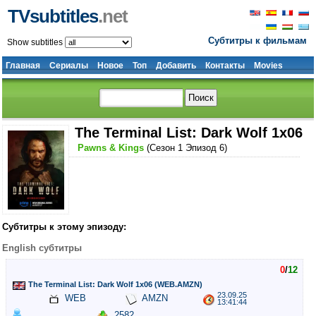
TVsubtitles
.net
Субтитры к фильмам
Show subtitles
Главная
Сериалы
Новое
Топ
Добавить
Контакты
Movies
The Terminal List: Dark Wolf 1x06
Pawns & Kings
(Сезон 1 Эпизод 6)
Субтитры к этому эпизоду:
English субтитры
0
/
12
The Terminal List: Dark Wolf 1x06 (WEB.AMZN)
23.09.25
WEB
AMZN
13:41:44
2582