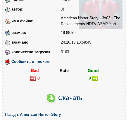
автор:
J!
American Horror Story - 3x03 - The
имя файла:
Replacements.HDTV.ASAP.fr.srt
размер:
18.88 kb
закачано:
24.10.13 18:59:45
количество загрузок:
3163
Сообщить о плохом
Bad
Rate
Good
0
0
Скачать
Назад к
American Horror Story