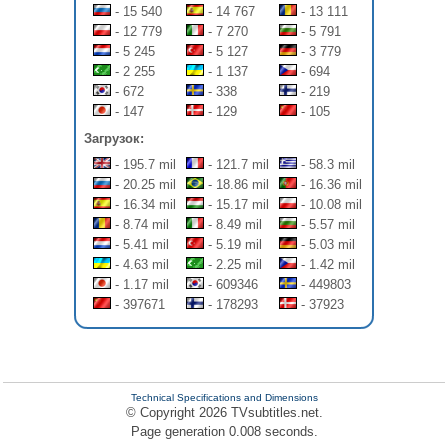
- 15 540
- 14 767
- 13 111
- 12 779
- 7 270
- 5 791
- 5 245
- 5 127
- 3 779
- 2 255
- 1 137
- 694
- 672
- 338
- 219
- 147
- 129
- 105
Загрузок:
- 195.7 mil
- 121.7 mil
- 58.3 mil
- 20.25 mil
- 18.86 mil
- 16.36 mil
- 16.34 mil
- 15.17 mil
- 10.08 mil
- 8.74 mil
- 8.49 mil
- 5.57 mil
- 5.41 mil
- 5.19 mil
- 5.03 mil
- 4.63 mil
- 2.25 mil
- 1.42 mil
- 1.17 mil
- 609346
- 449803
- 397671
- 178293
- 37923
Technical Specifications and Dimensions
© Copyright 2026 TVsubtitles.net.
Page generation 0.008 seconds.