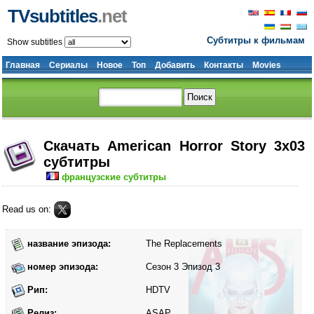
TVsubtitles
.net
Субтитры к фильмам
Show subtitles
Главная
Сериалы
Новое
Топ
Добавить
Контакты
Movies
Скачать American Horror Story 3x03
субтитры
французские субтитры
Read us on:
название эпизода:
The Replacements
номер эпизода:
Сезон 3 Эпизод 3
Рип:
HDTV
Релиз:
ASAP