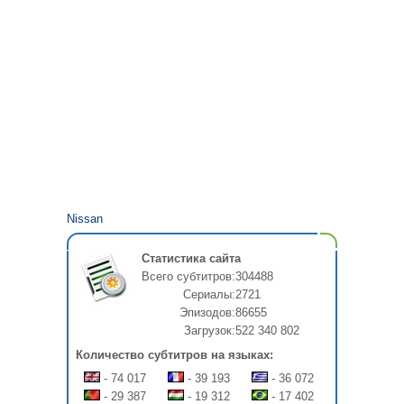
Nissan
Статистика сайта
Всего субтитров:
304488
Сериалы:
2721
Эпизодов:
86655
Загрузок:
522 340 802
Количество субтитров на языках:
- 74 017
- 39 193
- 36 072
- 29 387
- 19 312
- 17 402