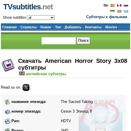
TVsubtitles
.net
Субтитры к фильмам
Show subtitles
Главная
Сериалы
Новое
Топ
Добавить
Контакты
Movies
Скачать American Horror Story 3x08
субтитры
английские субтитры
Read us on:
название эпизода:
The Sacred Taking
номер эпизода:
Сезон 3 Эпизод 8
Рип:
HDTV
Релиз:
2HD