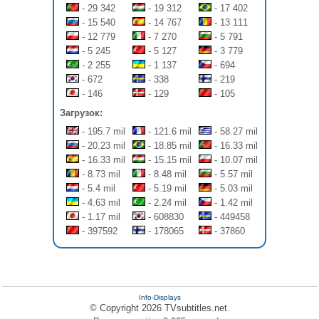
- 29 342
- 19 312
- 17 402
- 15 540
- 14 767
- 13 111
- 12 779
- 7 270
- 5 791
- 5 245
- 5 127
- 3 779
- 2 255
- 1 137
- 694
- 672
- 338
- 219
- 146
- 129
- 105
Загрузок:
- 195.7 mil
- 121.6 mil
- 58.27 mil
- 20.23 mil
- 18.85 mil
- 16.33 mil
- 16.33 mil
- 15.15 mil
- 10.07 mil
- 8.73 mil
- 8.48 mil
- 5.57 mil
- 5.4 mil
- 5.19 mil
- 5.03 mil
- 4.63 mil
- 2.24 mil
- 1.42 mil
- 1.17 mil
- 608830
- 449458
- 397592
- 178065
- 37860
Info-Displays
© Copyright 2026 TVsubtitles.net.