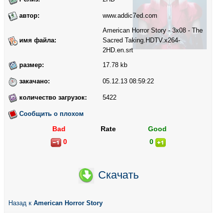
автор:
www.addic7ed.com
American Horror Story - 3x08 - The
имя файла:
Sacred Taking.HDTV.x264-
2HD.en.srt
размер:
17.78 kb
закачано:
05.12.13 08:59:22
количество загрузок:
5422
Сообщить о плохом
Bad
Rate
Good
0
0
Скачать
Назад к
American Horror Story