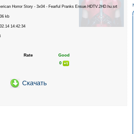
rican Horror Story - 3x04 - Fearful Pranks Ensue.HDTV.2HD.hu.srt
06 kb
02.14 14:42:34
8
Rate
Good
0
Скачать