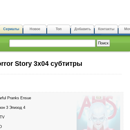
Сериалы
Новое
Топ
Добавить
Контакты
Mov
rror Story 3x04 субтитры
rful Pranks Ensue
зон 3 Эпизод 4
TV
D