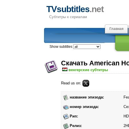
TVsubtitles
.net
Субтитры к сериалам
Главная
Show subtitles
Скачать American Ho
венгерские субтитры
Read us on:
название эпизода:
Fea
номер эпизода:
Се
Рип:
HD
Релиз:
2H