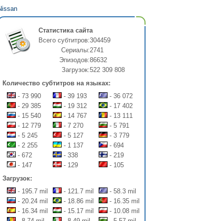
Nissan
Статистика сайта
Всего субтитров:
304459
Сериалы:
2741
Эпизодов:
86632
Загрузок:
522 309 808
Количество субтитров на языках:
- 73 990
- 39 193
- 36 072
- 29 385
- 19 312
- 17 402
- 15 540
- 14 767
- 13 111
- 12 779
- 7 270
- 5 791
- 5 245
- 5 127
- 3 779
- 2 255
- 1 137
- 694
- 672
- 338
- 219
- 147
- 129
- 105
Загрузок:
- 195.7 mil
- 121.7 mil
- 58.3 mil
- 20.24 mil
- 18.86 mil
- 16.35 mil
- 16.34 mil
- 15.17 mil
- 10.08 mil
- 8.74 mil
- 8.49 mil
- 5.57 mil