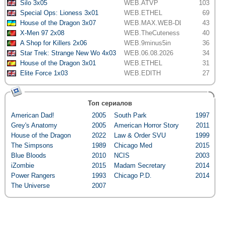
Silo 3x05
WEB.ATVP
103
Special Ops: Lioness 3x01
WEB.ETHEL
69
House of the Dragon 3x07
WEB.MAX.WEB-DL.DV.HDR
43
X-Men 97 2x08
WEB.TheCuteness
40
A Shop for Killers 2x06
WEB.9minus5in
36
Star Trek: Strange New Wo 4x03
WEB.06.08.2026
34
House of the Dragon 3x01
WEB.ETHEL
31
Elite Force 1x03
WEB.EDITH
27
Топ сериалов
American Dad!
2005
South Park
1997
Grey's Anatomy
2005
American Horror Story
2011
House of the Dragon
2022
Law & Order SVU
1999
The Simpsons
1989
Chicago Med
2015
Blue Bloods
2010
NCIS
2003
iZombie
2015
Madam Secretary
2014
Power Rangers
1993
Chicago P.D.
2014
The Universe
2007