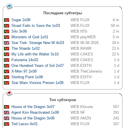
Последние субтитры
Sugar 2x08
WEB.FLUX
6 m
Stuart Fails to Save the 1x03
WEB.FLUX
50 m
Silo 3x06
WEB.NTb
2 m
Monsters of God 1x01
WEB.playWEB
5 m
Star Trek: Strange New W 4x03
WEB.06.08.2026
18 h
The Shards 1x02
WEB.RAWR
21 h
My Life with the Walter 3x10
WEB.CAKES
22 h
Futurama 14x02
WEB.CAKES
1 d
One Hundred Years of Sol 2x07
WEB.EDITH
1 d
X-Men 97 2x08
WEB.TheCuteness
1 d
Sterling Point 1x08
WEB.EDITH
1 d
Star Wars Visions Presen 1x08
WEB.FLUX
1 d
Топ субтитров
House of the Dragon 3x07
WEB.Kitsune
557
Agent Kim Reactivated 1x08
WEB.NF
291
House of the Dragon 3x06
WEB.AMZN
241
Ted Lasso 4x01
WEB.FLUX
167