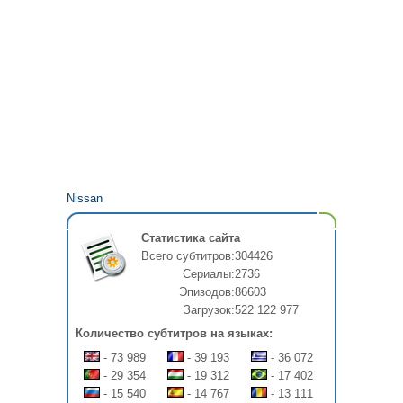
Nissan
Статистика сайта
Всего субтитров:
304426
Сериалы:
2736
Эпизодов:
86603
Загрузок:
522 122 977
Количество субтитров на языках:
- 73 989
- 39 193
- 36 072
- 29 354
- 19 312
- 17 402
- 15 540
- 14 767
- 13 111