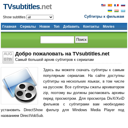
TVsubtitles
.net
Субтитры к фильмам
Show subtitles
Главная
Сериалы
Новое
Топ
Добавить
Контакты
Movies
Добро пожаловать на TVsubtitles.net
AUG
07th
Самый большой архив субтитров к сериалам
Здесь вы можете скачать субтитры к самым
популярным сериалам. На сайте доступны
субтитры на нескольких языках, в том числе
на русском. Все субтитры сжаты архиватором
zip, поэтому вы должны распаковать архивы
перед просмотром. Для просмотра DivX/XviD
фильмов с субтитрами вам необходимо
установить DirectShow фильтр для Windows Media Player под
названием DirectVobSub.