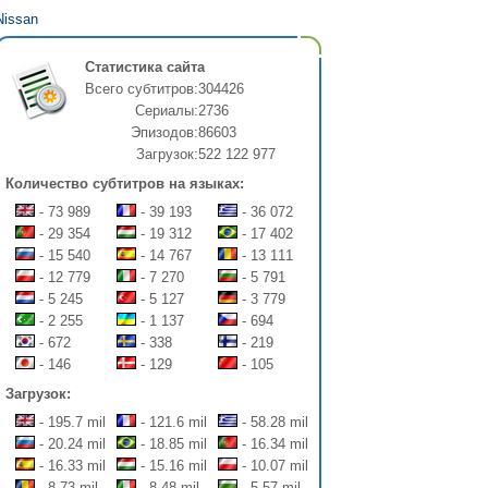
Nissan
Статистика сайта
Всего субтитров:
304426
Сериалы:
2736
Эпизодов:
86603
Загрузок:
522 122 977
Количество субтитров на языках:
- 73 989
- 39 193
- 36 072
- 29 354
- 19 312
- 17 402
- 15 540
- 14 767
- 13 111
- 12 779
- 7 270
- 5 791
- 5 245
- 5 127
- 3 779
- 2 255
- 1 137
- 694
- 672
- 338
- 219
- 146
- 129
- 105
Загрузок:
- 195.7 mil
- 121.6 mil
- 58.28 mil
- 20.24 mil
- 18.85 mil
- 16.34 mil
- 16.33 mil
- 15.16 mil
- 10.07 mil
- 8.73 mil
- 8.48 mil
- 5.57 mil