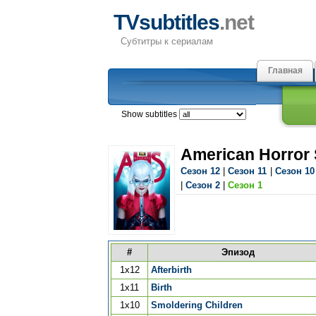
TVsubtitles
.net
Субтитры к сериалам
Главная
Show subtitles
American Horror 
Сезон 12
|
Сезон 11
|
Сезон 10
|
Сезон 2
|
Сезон 1
#
Эпизод
1x12
Afterbirth
1x11
Birth
1x10
Smoldering Children