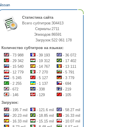
Nissan
Статистика сайта
Всего субтитров:
304413
Сериалы:
2711
Эпизодов:
86591
Загрузок:
522 061 178
Количество субтитров на языках:
- 73 988
- 39 193
- 36 072
- 29 342
- 19 312
- 17 402
- 15 540
- 14 767
- 13 111
- 12 779
- 7 270
- 5 791
- 5 245
- 5 127
- 3 779
- 2 255
- 1 137
- 694
- 672
- 338
- 219
- 146
- 129
- 105
Загрузок:
- 195.7 mil
- 121.6 mil
- 58.27 mil
- 20.23 mil
- 18.85 mil
- 16.33 mil
- 16.33 mil
- 15.15 mil
- 10.07 mil
- 8.73 mil
- 8.48 mil
- 5.57 mil